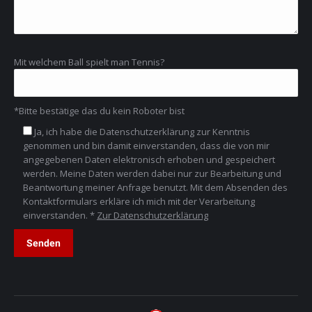
Mit welchem Ball spielt man Tennis?
*Bitte bestätige das du kein Roboter bist
Ja, ich habe die Datenschutzerklärung zur Kenntnis
genommen und bin damit einverstanden, dass die von mir
angegebenen Daten elektronisch erhoben und gespeichert
werden. Meine Daten werden dabei nur zur Bearbeitung und
Beantwortung meiner Anfrage benutzt. Mit dem Absenden des
Kontaktformulars erkläre ich mich mit der Verarbeitung
einverstanden. *
Zur Datenschutzerklärung