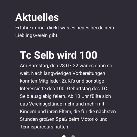
Aktuelles
Erfahre immer direkt was es neues bei deinem
Lieblingsverein gibt.
Tc Selb wird 100
Da
Me
Am Samstag, den 23.07.22 war es dann so
weit. Nach langwierigen Vorbereitungen
TC D
konnten Mitglieder, ZuKi’s und sonstige
rt
Die 
Interessierte den 100. Geburtstag des TC
durc
Selb ausgiebig feiern. Ab 10 Uhr füllte sich
das Vereinsgelände mehr und mehr mit
Kindern und ihren Eltern, die für die nächsten
Stunden großen Spaß beim Motorik- und
Tennisparcours hatten.