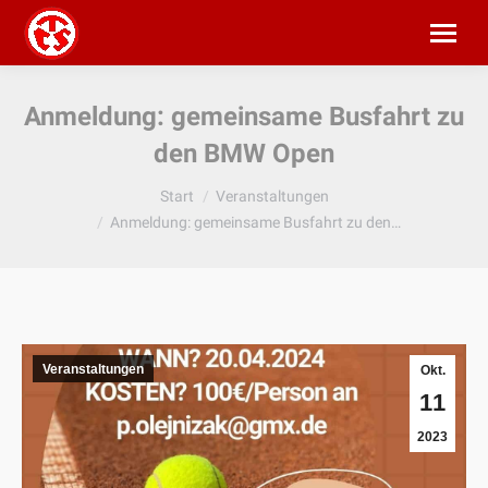
Anmeldung: gemeinsame Busfahrt zu
den BMW Open
Sie befinden sich hier:
Start
Veranstaltungen
Anmeldung: gemeinsame Busfahrt zu den…
Veranstaltungen
Okt.
11
2023