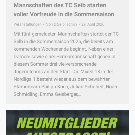
Mannschaften des TC Selb starten
voller Vorfreude in die Sommersaison
Veranstaltungen
Von
tcSelb_admin
29. April 2026
Mit fünf gemeldeten Mannschaften startet der TC
Selb in die Sommersaison 2026, die bereits am
kommenden Wochenende beginnt. Neben einer
Damen- sowie einer Herrenmannschaft gehen in
diesem Sommer drei vielversprechende
Jugendteams an den Start. Die Mixed 18 in der
Nordliga 1 besteht wieder aus dem bewährten
Stammteam Philipp Koch, Julian Schubert, Noah
Schmidling, Emma Geisberger,…