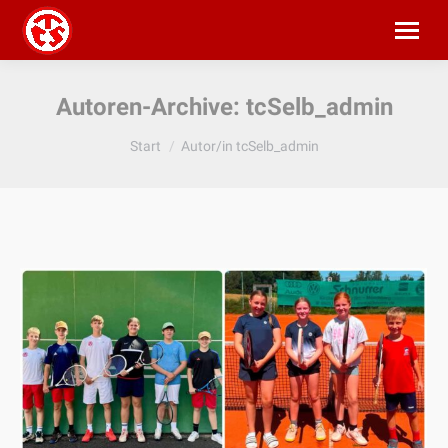
Autoren-Archive:
tcSelb_admin
Sie befinden sich hier:
Start
Autor/in tcSelb_admin