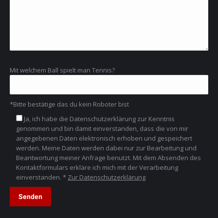
Mit welchem Ball spielt man Tennis?
*Bitte bestätige das du kein Roboter bist
Ja, ich habe die Datenschutzerklärung zur Kenntnis
genommen und bin damit einverstanden, dass die von mir
angegebenen Daten elektronisch erhoben und gespeichert
werden. Meine Daten werden dabei nur zur Bearbeitung und
Beantwortung meiner Anfrage benutzt. Mit dem Absenden des
Kontaktformulars erkläre ich mich mit der Verarbeitung
einverstanden. *
Zur Datenschutzerklärung