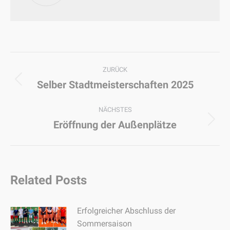
Kommentarnavigation
ZURÜCK
Selber Stadtmeisterschaften 2025
Vorheriger
Beitrag:
NÄCHSTES
Eröffnung der Außenplätze
Nächster
Beitrag:
Related Posts
Erfolgreicher Abschluss der
Sommersaison