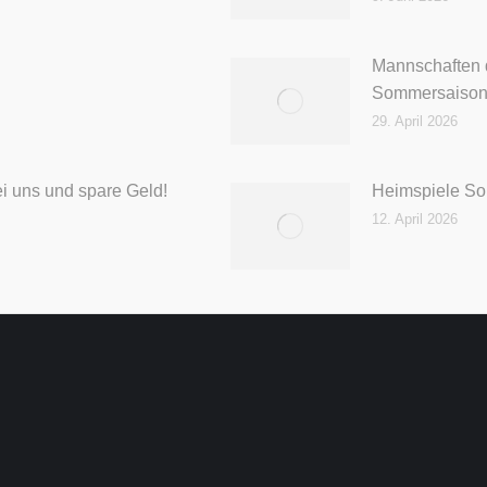
Mannschaften d
Sommersaiso
29. April 2026
ei uns und spare Geld!
Heimspiele S
12. April 2026