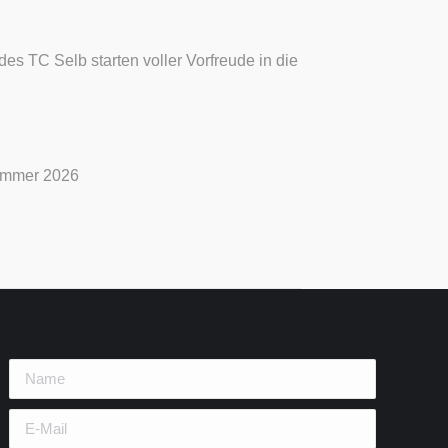
es TC Selb starten voller Vorfreude in die
n
ommer 2026