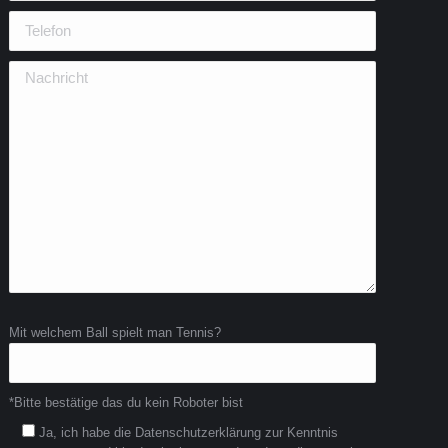
Mit welchem Ball spielt man Tennis?
*Bitte bestätige das du kein Roboter bist
Ja, ich habe die Datenschutzerklärung zur Kenntnis