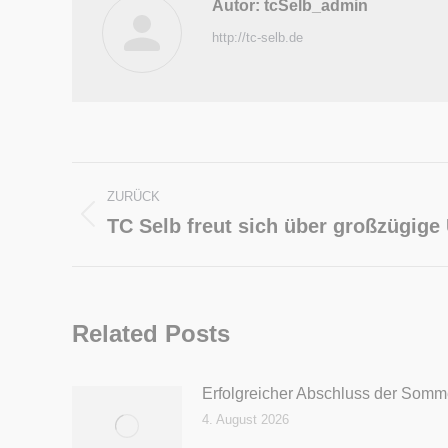
Autor:
tcSelb_admin
http://tc-selb.de
Kommentarnavigation
ZURÜCK
TC Selb freut sich über großzügige
Vorheriger
Beitrag:
Related Posts
Erfolgreicher Abschluss der Somm
4. August 2026